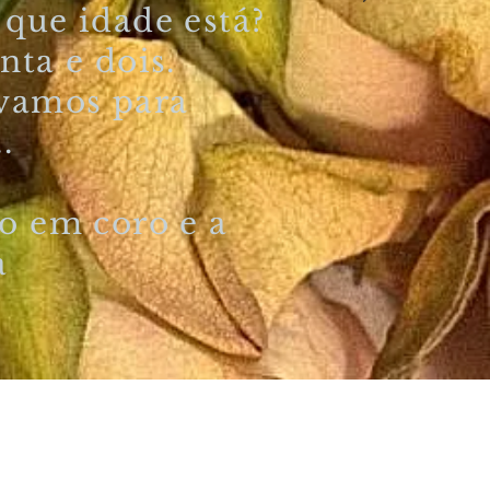
que idade está?
nta e dois.
 vamos para
.
o em coro e a
la