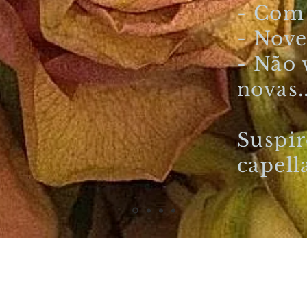
- Com 
- Nove
- Não
novas..
Suspir
capel