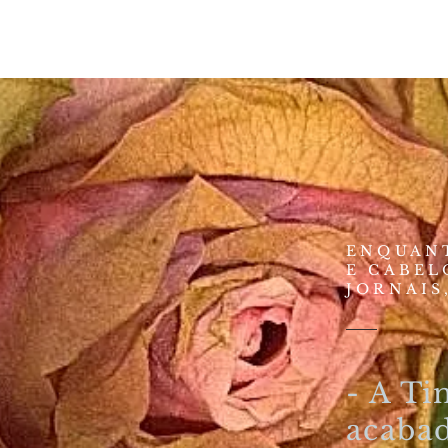
ENQUAN
E CABEL
JORNAIS
- A Ti
acabad