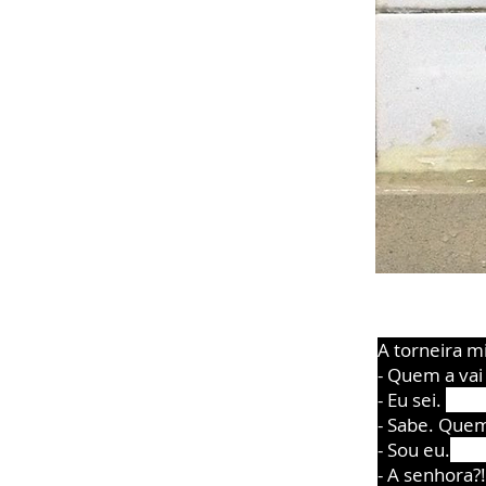
A torneira mi
- Quem a va
- Eu sei.
- Sabe. Quem
- Sou eu.
- A senhora?!