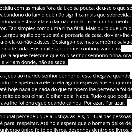
cidiu com as malas fora dali, coisa pouca, deu-se o que s
«abandono do lar» o que não significa mais que sobrevida.
ndonada estava ela e o lar não era lar, mas um tormento
or. Tão simples como uma rima fácil. Mais duro que um o
 Largou aquilo porque até a porcaria da casa, do «lar» lhe d
a-ó-ela-tu-não-existes. Deslarga-nos, mas também: salva-
ridade toda. E os mailes anónimos continuavam e os
para aquele telefone que só o senhor senhorio tinha, ora
e viriam donde, não se sabe.
a ajuda ao marido senhor senhorio, esta chegava quando
ndo lhe apetecia a ele: ó-ela-agora-esperas-até-eu-querer
té hoje nada de nada do que também lhe pertencia foi d
direito do seu olhar. O olhar dela. Nada. Tudo o que pediu,
ava lhe foi entregue quando calhou. Por azar. Par azar.
ibunal percebeu que a justiça, as leis, o ritual das pessoas
é para respeitar. Até hoje espera que o homem deixe de
niverso único feito de livros, desenhos dentro de livros, o