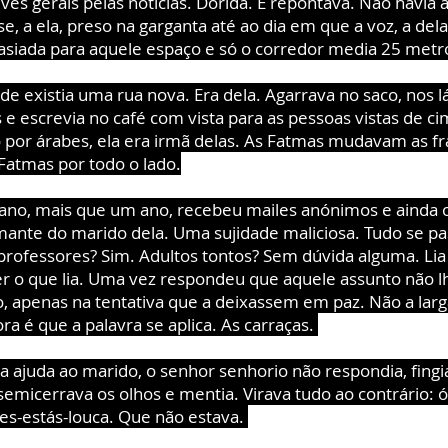
ves gerais pelas notícias. Dorida. E repontava. Não havia 
se, a ela, preso na garganta até ao dia em que a voz, a dela
siada para aquele espaço e só o corredor media 25 metr
de existia uma rua nova. Era dela. Agarrava no saco, nos l
e escrevia no café com vista para as pessoas vistas de ci
por árabes, ela era irmã delas. As Fatmas mudavam as fr
Fatmas por todo o lado.
ano, mais que um ano, recebeu mailes anónimos e ainda 
ante do marido dela. Uma sujidade maliciosa. Tudo se p
professores? Sim. Adultos tontos? Sem dúvida alguma. Lia
 o que lia. Uma vez respondeu que aquele assunto não l
to, apenas na tentativa que a deixassem em paz. Não a lar
ra é que a palavra se aplica. As carraças.
 ajuda ao marido, o senhor senhorio não respondia, fingi
semicerrava os olhos e mentia. Virava tudo ao contrário: ó
tes-estás-louca. Que não estava.