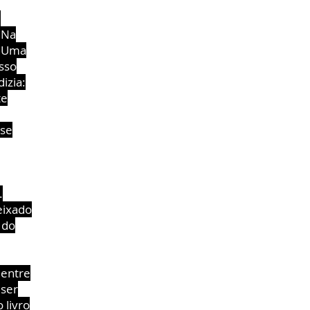
e
 Na
. Uma
sso
izia:
te
 se
.
eixado
 do
 entre
 ser
 livro