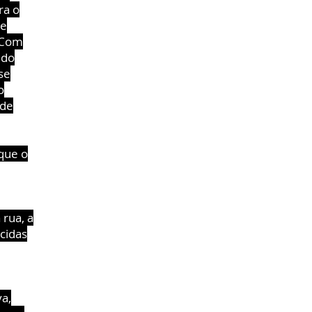
ra o
de
. Com
udo
se
o
 de
 que o
 rua, a
cidas
va,