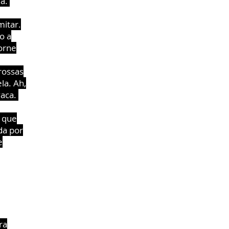
lá.
mitar.
o a
torne
rossas
la. Ah,
vaca.
s que
da por
e
ra