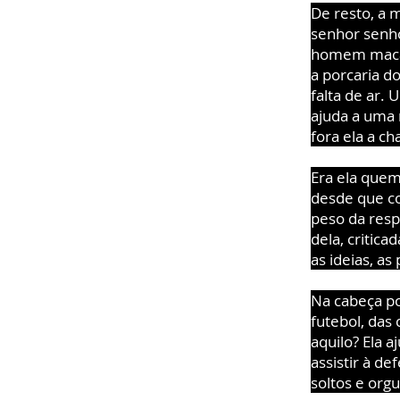
De resto, a 
senhor senho
homem macam
a porcaria d
falta de ar. 
ajuda a uma 
fora ela a c
Era ela quem
desde que c
peso da resp
dela, critica
as ideias, as
Na cabeça po
futebol, das
aquilo? Ela 
assistir à de
soltos e orgu