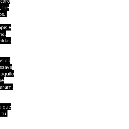
ácaro
, lhe
os.
ápis e
ma.
aldas
os do
assava
 aquilo
he
garam.
a que
-tu-