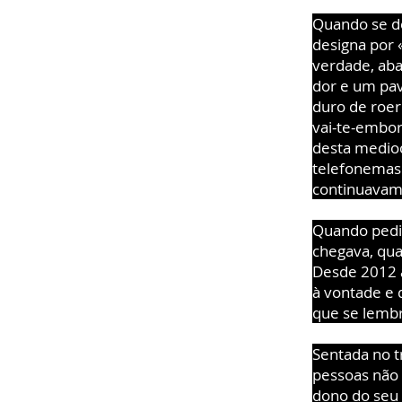
Quando se de
designa por 
verdade, aba
dor e um pav
duro de roer.
vai-te-embor
desta medioc
telefonemas 
continuavam 
Quando pedi
chegava, qua
Desde 2012 a
à vontade e 
que se lembr
Sentada no tr
pessoas não 
dono do seu u