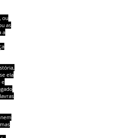
, ou
ou as
a a
ça
tória,
se ela
 e
ngado
lavras
e nem
imas