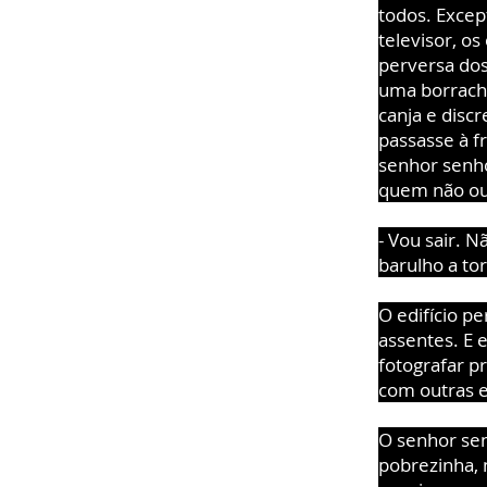
todos. Excep
televisor, os
perversa dos
uma borracha
canja e disc
passasse à f
senhor senho
quem não ouvi
- Vou sair. N
barulho a tor
O edifício pe
assentes. E e
fotografar p
com outras e 
O senhor sen
pobrezinha, 