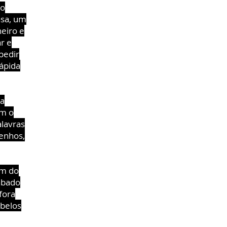
 o
asa, um
eiro e
r e
 pedir
ápida
va
om o
alavras
senhos,
ém do
abado
fora
abelos