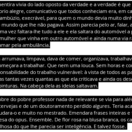
mentira vivia do lado oposto da verdade e a verdade é que
rio alegre, comunicativo que todos conheciam era, em c
búzio, execrável, para quem o mundo devia muito dinh
o mundo que lhe não pagava. Assim parecia pelo ar, falar, a
Uma vez faltara-lhe tudo a ele e ela saltara do automóvel a
mulher que vinha em outro automóvel e ainda numa via r
hamar pela ambulância.
 arrumava, limpava, dava de comer, organizava, trabalha
omeçara a trabalhar. Que nem uma louca. Sem horas e c
onsabilidade do trabalho vulnerável: à vista de todos as p
das tantas vezes quantas as que ela criticava e ainda os de
 pinturas. Na cabeça dela as ideias saltavam.
bre do pobre professor nada de relevante se via para al
 cervejas e de um doutoramento perdido algures. Teria ac
ajudara-o e muito no mestrado. Emendara frases inteiras e 
fesa do opus. Ensemble. De flor rosa na blusa branca, os c
lhosa do que lhe parecia ser inteligência. E talvez fosse.