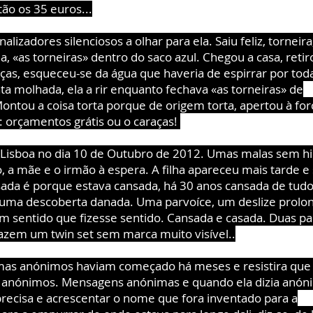
tão os 35 euros...
analizadores silenciosos a olhar para ela. Saiu feliz, torneira
a, «as torneiras» dentro do saco azul. Chegou a casa, retir
aças, esqueceu-se da água que haveria de espirrar por tod
ata molhada, ela a rir enquanto fechava «as torneiras» de
ontou a coisa torta porque de origem torta, apertou à for
u: orçamentos grátis ou o caraças!
 Lisboa no dia 10 de Outubro de 2012. Umas malas sem his
, a mãe e o irmão à espera. A filha apareceu mais tarde e 
ada é porque estava cansada, há 30 anos cansada de tudo
 uma descoberta danada. Uma parvoíce, um deslize prolo
 sentido que fizesse sentido. Cansada e casada. Duas pa
azem um twin set sem marca muito visível..
mas anónimos haviam começado há meses e resistira qu
s anónimos. Mensagens anónimas e quando ela dizia anón
precisa e acrescentar o nome que fora inventado para a