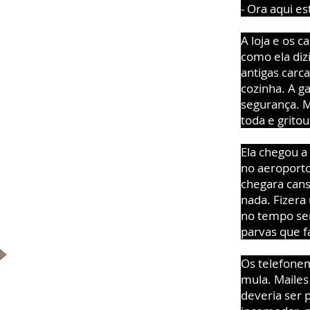
- Ora aqui es
A loja e os c
como ela dizi
antigas carc
cozinha. A g
segurança. M
toda e grito
Ela chegou a
no aeroporto
chegara cans
nada. Fizera
no tempo sem
parvas que f
Os telefone
mula. Maile
deveria ser 