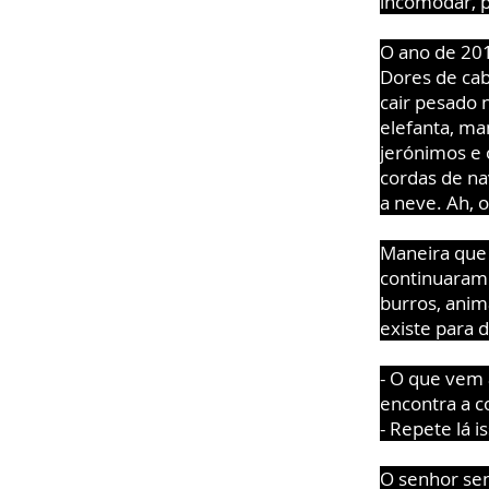
incomodar, p
O ano de 2012
Dores de cab
cair pesado 
elefanta, ma
jerónimos e 
cordas de nav
a neve. Ah, o
Maneira que 
continuaram
burros, anim
existe para 
- O que vem 
encontra a co
- Repete lá 
O senhor sen