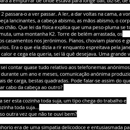
ara a empurrar de onde estava para longe dali, diz-se, de 
 passara-o a ver passar. A ler, a dar voltas na cama, a vo
eça lancinantes, a cabeça abismo, as mãos abismo, o corp
no chão. Que lei da física explica que uma peso-pluma se 
muta, uma montanha K2. Torre de belém arrastada, os
os casamentos nos jerónimos. Pianos, choviam pianos e g
ios. Era o que ela dizia a rir enquanto espreitava pela jane
 calor e cega ela queria, sei lá quê desejava. Uma grande 
sei contar quase tudo relativo aos telefonemas anónimo
 durante um ano e meses, comunicação anónima produzi
ais de carga, bestas quadradas. Pode falar-se assim do qu
dar cabo da cabeça ao outro?
a ser esta cozinha toda suja, um tipo chega do trabalho e
zinha toda suja...
isso outra vez que não te ouvi bem?
horio era de uma simpatia delicodoce e entusiasmada pa