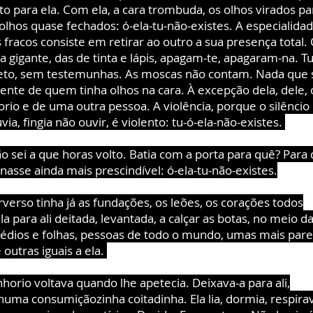
to para ela. Com ela, a cara trombuda, os olhos virados pa
 olhos quase fechados: ó-ela-tu-não-existes. A especialida
 fracos consiste em retirar ao outro a sua presença total
 gigante, das de tinta e lápis, apagam-te, apagaram-na. T
reto, sem testemunhas. As moscas não contam. Nada que 
rente de quem tinha olhos na cara. À excepção dela, dele, 
rio e de uma outra pessoa. A violência, porque o silêncio
a, fingia não ouvir, é violento: tu-ó-ela-não-existes.
ão sei a que horas volto. Batia com a porta para quê? Para
nasse ainda mais prescindível: ó-ela-tu-não-existes.
rverso tinha já as fundações, os leões, os corações todos
la para ali deitada, levantada, a calçar as botas, no meio da
rédios e folhas, pessoas de todo o mundo, umas mais pare
outras iguais a ela.
horio voltava quando lhe apetecia. Deixava-a para ali,
numa consumiçãozinha coitadinha. Ela lia, dormia, respira