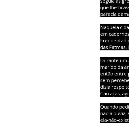
seguia as gre
que lhe ficas
parecia dema
Naquela cida
em cadernos 
Frequentado 
das Fatmas. 
Durante um 
marido da am
então entre 
sem perceber
dizia respei
Carraças, ago
Quando pedia
não a ouvia, 
ela-não-exis